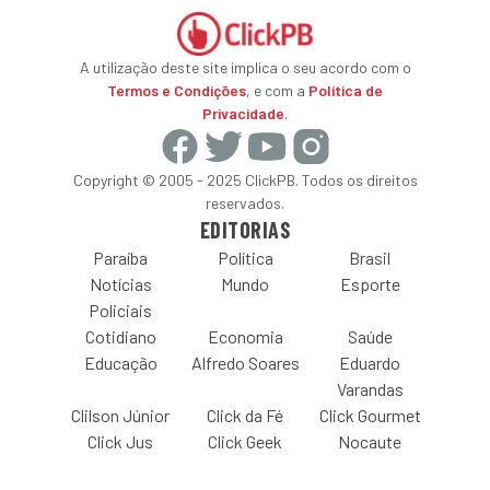
A utilização deste site implica o seu acordo com o
Termos e Condições
, e com a
Política de
Privacidade
.
Copyright © 2005 - 2025 ClickPB. Todos os direitos
reservados.
EDITORIAS
Paraíba
Política
Brasil
Notícias
Mundo
Esporte
Policiais
Cotidiano
Economia
Saúde
Educação
Alfredo Soares
Eduardo
Varandas
Clilson Júnior
Click da Fé
Click Gourmet
Click Jus
Click Geek
Nocaute