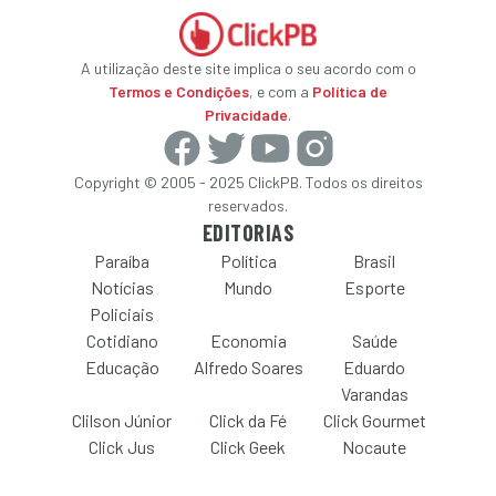
A utilização deste site implica o seu acordo com o
Termos e Condições
, e com a
Política de
Privacidade
.
Copyright © 2005 - 2025 ClickPB. Todos os direitos
reservados.
EDITORIAS
Paraíba
Política
Brasil
Notícias
Mundo
Esporte
Policiais
Cotidiano
Economia
Saúde
Educação
Alfredo Soares
Eduardo
Varandas
Clilson Júnior
Click da Fé
Click Gourmet
Click Jus
Click Geek
Nocaute