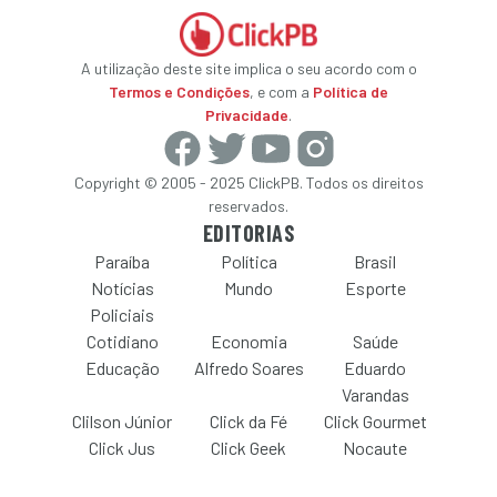
A utilização deste site implica o seu acordo com o
Termos e Condições
, e com a
Política de
Privacidade
.
Copyright © 2005 - 2025 ClickPB. Todos os direitos
reservados.
EDITORIAS
Paraíba
Política
Brasil
Notícias
Mundo
Esporte
Policiais
Cotidiano
Economia
Saúde
Educação
Alfredo Soares
Eduardo
Varandas
Clilson Júnior
Click da Fé
Click Gourmet
Click Jus
Click Geek
Nocaute