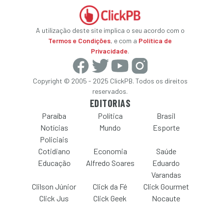
A utilização deste site implica o seu acordo com o
Termos e Condições
, e com a
Política de
Privacidade
.
Copyright © 2005 - 2025 ClickPB. Todos os direitos
reservados.
EDITORIAS
Paraíba
Política
Brasil
Notícias
Mundo
Esporte
Policiais
Cotidiano
Economia
Saúde
Educação
Alfredo Soares
Eduardo
Varandas
Clilson Júnior
Click da Fé
Click Gourmet
Click Jus
Click Geek
Nocaute