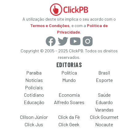
A utilização deste site implica o seu acordo com o
Termos e Condições
, e com a
Política de
Privacidade
.
Copyright © 2005 - 2025 ClickPB. Todos os direitos
reservados.
EDITORIAS
Paraíba
Política
Brasil
Notícias
Mundo
Esporte
Policiais
Cotidiano
Economia
Saúde
Educação
Alfredo Soares
Eduardo
Varandas
Clilson Júnior
Click da Fé
Click Gourmet
Click Jus
Click Geek
Nocaute