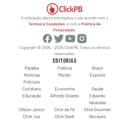
A utilização deste site implica o seu acordo com o
Termos e Condições
, e com a
Política de
Privacidade
.
Copyright © 2005 - 2025 ClickPB. Todos os direitos
reservados.
EDITORIAS
Paraíba
Política
Brasil
Notícias
Mundo
Esporte
Policiais
Cotidiano
Economia
Saúde
Educação
Alfredo Soares
Eduardo
Varandas
Clilson Júnior
Click da Fé
Click Gourmet
Click Jus
Click Geek
Nocaute