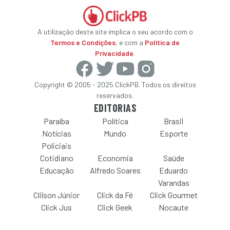
A utilização deste site implica o seu acordo com o
Termos e Condições
, e com a
Política de
Privacidade
.
Copyright © 2005 - 2025 ClickPB. Todos os direitos
reservados.
EDITORIAS
Paraíba
Política
Brasil
Notícias
Mundo
Esporte
Policiais
Cotidiano
Economia
Saúde
Educação
Alfredo Soares
Eduardo
Varandas
Clilson Júnior
Click da Fé
Click Gourmet
Click Jus
Click Geek
Nocaute