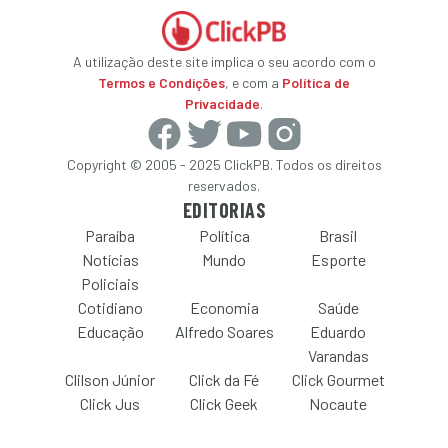
A utilização deste site implica o seu acordo com o
Termos e Condições
, e com a
Política de
Privacidade
.
Copyright © 2005 - 2025 ClickPB. Todos os direitos
reservados.
EDITORIAS
Paraíba
Política
Brasil
Notícias
Mundo
Esporte
Policiais
Cotidiano
Economia
Saúde
Educação
Alfredo Soares
Eduardo
Varandas
Clilson Júnior
Click da Fé
Click Gourmet
Click Jus
Click Geek
Nocaute