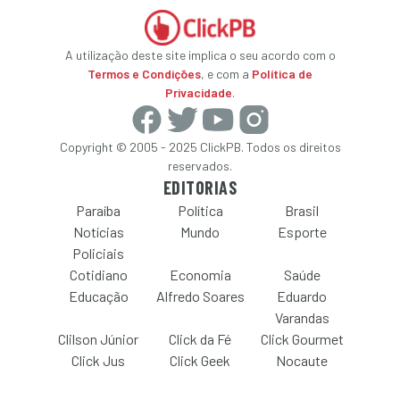
A utilização deste site implica o seu acordo com o
Termos e Condições
, e com a
Política de
Privacidade
.
Copyright © 2005 - 2025 ClickPB. Todos os direitos
reservados.
EDITORIAS
Paraíba
Política
Brasil
Notícias
Mundo
Esporte
Policiais
Cotidiano
Economia
Saúde
Educação
Alfredo Soares
Eduardo
Varandas
Clilson Júnior
Click da Fé
Click Gourmet
Click Jus
Click Geek
Nocaute