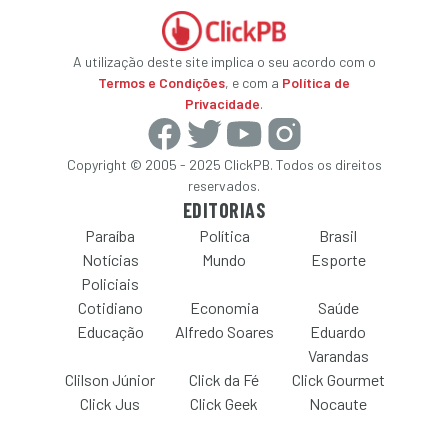
A utilização deste site implica o seu acordo com o
Termos e Condições
, e com a
Política de
Privacidade
.
Copyright © 2005 - 2025 ClickPB. Todos os direitos
reservados.
EDITORIAS
Paraíba
Política
Brasil
Notícias
Mundo
Esporte
Policiais
Cotidiano
Economia
Saúde
Educação
Alfredo Soares
Eduardo
Varandas
Clilson Júnior
Click da Fé
Click Gourmet
Click Jus
Click Geek
Nocaute