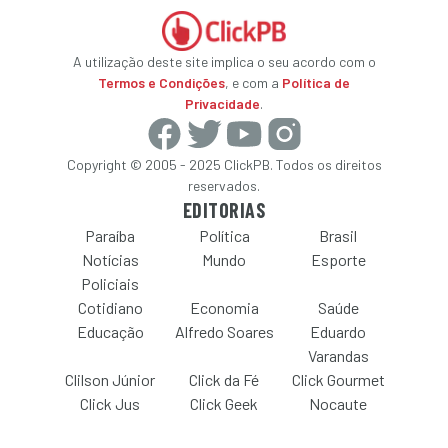
A utilização deste site implica o seu acordo com o
Termos e Condições
, e com a
Política de
Privacidade
.
Copyright © 2005 - 2025 ClickPB. Todos os direitos
reservados.
EDITORIAS
Paraíba
Política
Brasil
Notícias
Mundo
Esporte
Policiais
Cotidiano
Economia
Saúde
Educação
Alfredo Soares
Eduardo
Varandas
Clilson Júnior
Click da Fé
Click Gourmet
Click Jus
Click Geek
Nocaute