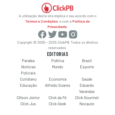
A utilização deste site implica o seu acordo com o
Termos e Condições
, e com a
Política de
Privacidade
.
Copyright © 2005 - 2025 ClickPB. Todos os direitos
reservados.
EDITORIAS
Paraíba
Política
Brasil
Notícias
Mundo
Esporte
Policiais
Cotidiano
Economia
Saúde
Educação
Alfredo Soares
Eduardo
Varandas
Clilson Júnior
Click da Fé
Click Gourmet
Click Jus
Click Geek
Nocaute