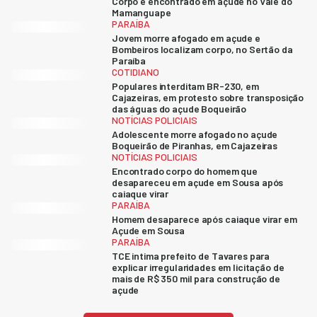
Corpo é encontrado em açude no Vale do
Mamanguape
PARAÍBA
Jovem morre afogado em açude e
Bombeiros localizam corpo, no Sertão da
Paraíba
COTIDIANO
Populares interditam BR-230, em
Cajazeiras, em protesto sobre transposição
das águas do açude Boqueirão
NOTÍCIAS POLICIAIS
Adolescente morre afogado no açude
Boqueirão de Piranhas, em Cajazeiras
NOTÍCIAS POLICIAIS
Encontrado corpo do homem que
desapareceu em açude em Sousa após
caiaque virar
PARAÍBA
Homem desaparece após caiaque virar em
Açude em Sousa
PARAÍBA
TCE intima prefeito de Tavares para
explicar irregularidades em licitação de
mais de R$ 350 mil para construção de
açude