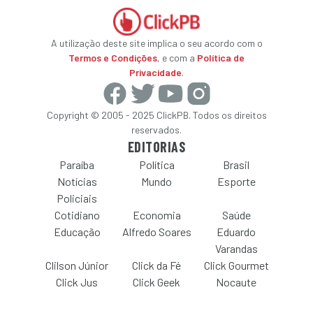
A utilização deste site implica o seu acordo com o
Termos e Condições
, e com a
Política de
Privacidade
.
Copyright © 2005 - 2025 ClickPB. Todos os direitos
reservados.
EDITORIAS
Paraíba
Política
Brasil
Notícias
Mundo
Esporte
Policiais
Cotidiano
Economia
Saúde
Educação
Alfredo Soares
Eduardo
Varandas
Clilson Júnior
Click da Fé
Click Gourmet
Click Jus
Click Geek
Nocaute