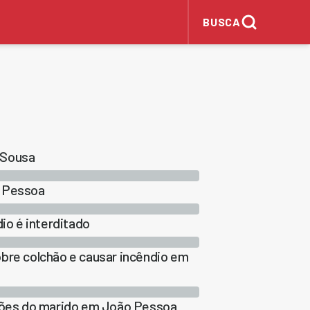
BUSCA
 Sousa
o Pessoa
o é interditado
bre colchão e causar incêndio em
ssões do marido em João Pessoa