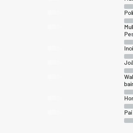
Pol
Mul
Pe
Inc
Joã
Wal
bai
Hom
Pai