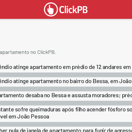
 apartamento no ClickPB.
êndio atinge apartamento em prédio de 12 andares em
êndio atinge apartamento no bairro do Bessa, em Joã
rtamento desaba no Bessa e assusta moradores; prédi
tante sofre queimaduras após filho acender fósforo so
vel em João Pessoa
her pula de janela de apartamento para fugir de agre