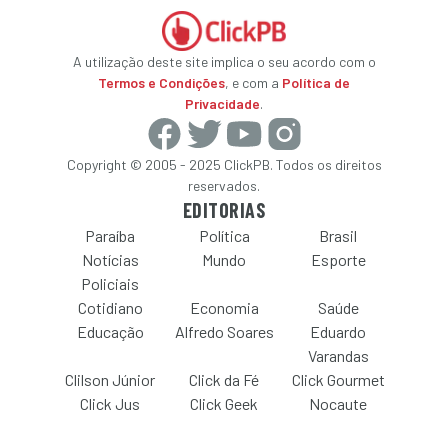
A utilização deste site implica o seu acordo com o
Termos e Condições
, e com a
Política de
Privacidade
.
Copyright © 2005 - 2025 ClickPB. Todos os direitos
reservados.
EDITORIAS
Paraíba
Política
Brasil
Notícias
Mundo
Esporte
Policiais
Cotidiano
Economia
Saúde
Educação
Alfredo Soares
Eduardo
Varandas
Clilson Júnior
Click da Fé
Click Gourmet
Click Jus
Click Geek
Nocaute