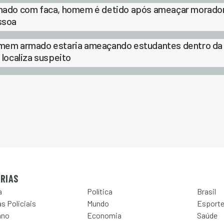
ado com faca, homem é detido após ameaçar moradore
ssoa
em armado estaria ameaçando estudantes dentro da 
 localiza suspeito
RIAS
a
Política
Brasil
s Policiais
Mundo
Esport
ano
Economia
Saúde