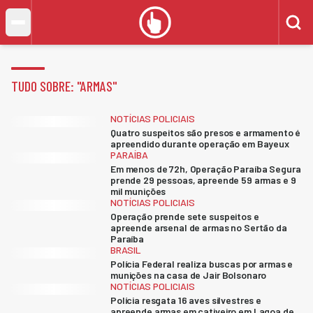
TUDO SOBRE: "
ARMAS
"
NOTÍCIAS POLICIAIS
Quatro suspeitos são presos e armamento é
apreendido durante operação em Bayeux
PARAÍBA
Em menos de 72h, Operação Paraíba Segura
prende 29 pessoas, apreende 59 armas e 9
mil munições
NOTÍCIAS POLICIAIS
Operação prende sete suspeitos e
apreende arsenal de armas no Sertão da
Paraíba
BRASIL
Polícia Federal realiza buscas por armas e
munições na casa de Jair Bolsonaro
NOTÍCIAS POLICIAIS
Polícia resgata 16 aves silvestres e
apreende armas em cativeiro em Lagoa de