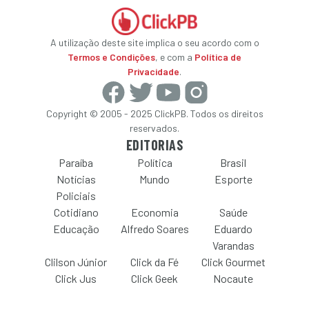
A utilização deste site implica o seu acordo com o
Termos e Condições
, e com a
Política de
Privacidade
.
Copyright © 2005 - 2025 ClickPB. Todos os direitos
reservados.
EDITORIAS
Paraíba
Política
Brasil
Notícias
Mundo
Esporte
Policiais
Cotidiano
Economia
Saúde
Educação
Alfredo Soares
Eduardo
Varandas
Clilson Júnior
Click da Fé
Click Gourmet
Click Jus
Click Geek
Nocaute