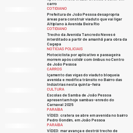
carro
COTIDIANO
Prefeitura de João Pessoa desapropria
áreas para construir viaduto que vai ligar
Altiplano à Avenida Beira Rio
COTIDIANO
Trecho da Avenida Tancredo Neves é
interditado a partir de amanhã para obra da
Cagepa
NOTÍCIAS POLICIAIS
Motociclista por aplicativo e passageira
morrem após colidir com ônibus no Centro
de João Pessoa
CARROS
Içamento das vigas do viaduto bloqueia
avenida e modifica trânsito no Bairro das
Indústrias nesta quinta-feira
CULTURA
Escolas de Samba de João Pessoa
apresentam hoje sambas-enredo do
Carnaval 2025
PARAÍBA
VÍDEO: cratera se abre em avenida no bairro
Pedro Gondim, em João Pessoa
PARAÍBA
VÍDEO: mar avança e destrói trecho de