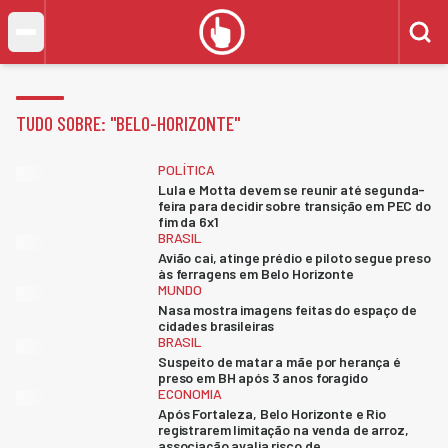
TUDO SOBRE: "
BELO-HORIZONTE
"
POLÍTICA
Lula e Motta devem se reunir até segunda-
feira para decidir sobre transição em PEC do
fim da 6x1
BRASIL
Avião cai, atinge prédio e piloto segue preso
às ferragens em Belo Horizonte
MUNDO
Nasa mostra imagens feitas do espaço de
cidades brasileiras
BRASIL
Suspeito de matar a mãe por herança é
preso em BH após 3 anos foragido
ECONOMIA
Após Fortaleza, Belo Horizonte e Rio
registrarem limitação na venda de arroz,
associação avalia risco de