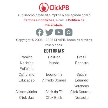
A utilização deste site implica o seu acordo com o
Termos e Condições
, e com a
Política de
Privacidade
.
Copyright © 2005 - 2025 ClickPB. Todos os direitos
reservados.
EDITORIAS
Paraíba
Política
Brasil
Notícias
Mundo
Esporte
Policiais
Cotidiano
Economia
Saúde
Educação
Alfredo Soares
Eduardo
Varandas
Clilson Júnior
Click da Fé
Click Gourmet
Click Jus
Click Geek
Nocaute