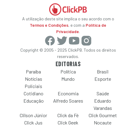
A utilização deste site implica o seu acordo com o
Termos e Condições
, e com a
Política de
Privacidade
.
Copyright © 2005 - 2025 ClickPB. Todos os direitos
reservados.
EDITORIAS
Paraíba
Política
Brasil
Notícias
Mundo
Esporte
Policiais
Cotidiano
Economia
Saúde
Educação
Alfredo Soares
Eduardo
Varandas
Clilson Júnior
Click da Fé
Click Gourmet
Click Jus
Click Geek
Nocaute