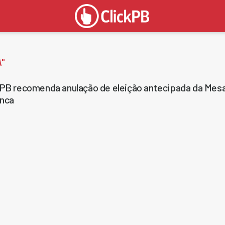
A
"
B recomenda anulação de eleição antecipada da Mesa
nca