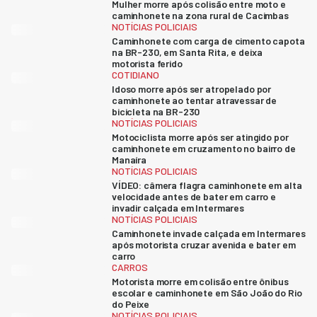
Mulher morre após colisão entre moto e
caminhonete na zona rural de Cacimbas
NOTÍCIAS POLICIAIS
Caminhonete com carga de cimento capota
na BR-230, em Santa Rita, e deixa
motorista ferido
COTIDIANO
Idoso morre após ser atropelado por
caminhonete ao tentar atravessar de
bicicleta na BR-230
NOTÍCIAS POLICIAIS
Motociclista morre após ser atingido por
caminhonete em cruzamento no bairro de
Manaíra
NOTÍCIAS POLICIAIS
VÍDEO: câmera flagra caminhonete em alta
velocidade antes de bater em carro e
invadir calçada em Intermares
NOTÍCIAS POLICIAIS
Caminhonete invade calçada em Intermares
após motorista cruzar avenida e bater em
carro
CARROS
Motorista morre em colisão entre ônibus
escolar e caminhonete em São João do Rio
do Peixe
NOTÍCIAS POLICIAIS