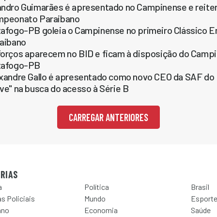
ndro Guimarães é apresentado no Campinense e reitera 
peonato Paraibano
afogo-PB goleia o Campinense no primeiro Clássico 
aibano
orços aparecem no BID e ficam à disposição do Campin
tafogo-PB
xandre Gallo é apresentado como novo CEO da SAF do 
ve" na busca do acesso à Série B
CARREGAR ANTERIORES
RIAS
a
Política
Brasil
s Policiais
Mundo
Esport
ano
Economia
Saúde