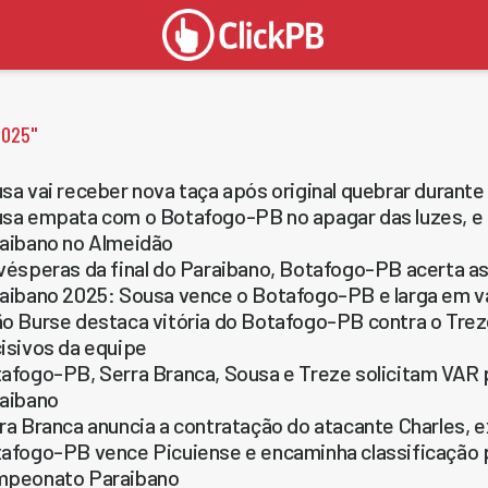
2025
"
sa vai receber nova taça após original quebrar durant
sa empata com o Botafogo-PB no apagar das luzes, e
aibano no Almeidão
vésperas da final do Paraibano, Botafogo-PB acerta as
aibano 2025: Sousa vence o Botafogo-PB e larga em v
o Burse destaca vitória do Botafogo-PB contra o Trez
isivos da equipe
afogo-PB, Serra Branca, Sousa e Treze solicitam VAR p
aibano
ra Branca anuncia a contratação do atacante Charles, 
afogo-PB vence Picuiense e encaminha classificação p
peonato Paraibano