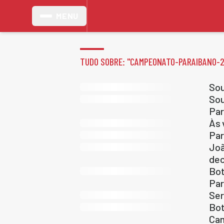
MENU
TUDO SOBRE: "
CAMPEONATO-PARAIBANO-
Sou
Sou
Par
Às 
Par
Joã
dec
Bot
Par
Ser
Bot
Cam