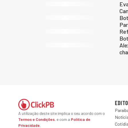
Eva
Cam
Bot
Par
Ref
Bo
Ale
cha
EDITO
Paraíb
A utilização deste site implica o seu acordo com o
Notícia
Termos e Condições
, e com a
Política de
Cotidi
Privacidade
.