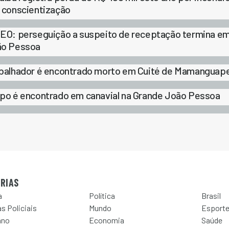
 conscientização
EO: perseguição a suspeito de receptação termina em
ão Pessoa
balhador é encontrado morto em Cuité de Mamanguap
po é encontrado em canavial na Grande João Pessoa
RIAS
a
Política
Brasil
s Policiais
Mundo
Esport
ano
Economia
Saúde