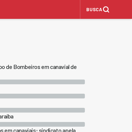
BUSCA
o de Bombeiros em canavial de
araíba
os em canaviais; sindicato apela