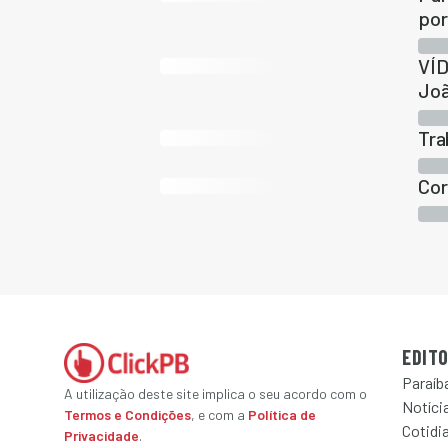
por
VÍD
Jo
Tra
Cor
EDITO
Paraíb
A utilização deste site implica o seu acordo com o
Notícia
Termos e Condições
, e com a
Política de
Cotidi
Privacidade
.