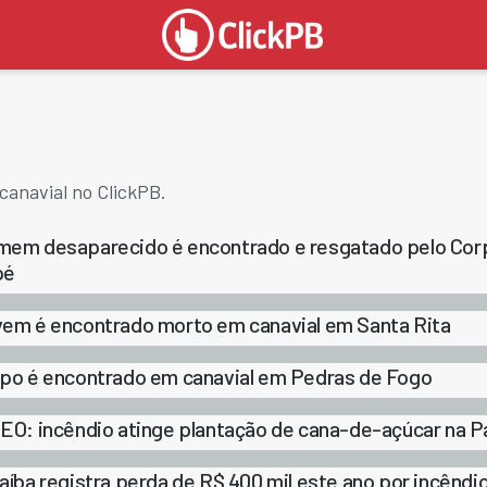
canavial no ClickPB.
em desaparecido é encontrado e resgatado pelo Corp
pé
em é encontrado morto em canavial em Santa Rita
po é encontrado em canavial em Pedras de Fogo
EO: incêndio atinge plantação de cana-de-açúcar na P
aíba registra perda de R$ 400 mil este ano por incêndi