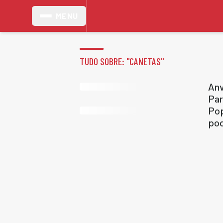
MENU
TUDO SOBRE: "
CANETAS
"
Anv
Par
Pop
pod