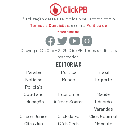
A utilização deste site implica o seu acordo com o
Termos e Condições
, e com a
Política de
Privacidade
.
Copyright © 2005 - 2025 ClickPB. Todos os direitos
reservados.
EDITORIAS
Paraíba
Política
Brasil
Notícias
Mundo
Esporte
Policiais
Cotidiano
Economia
Saúde
Educação
Alfredo Soares
Eduardo
Varandas
Clilson Júnior
Click da Fé
Click Gourmet
Click Jus
Click Geek
Nocaute