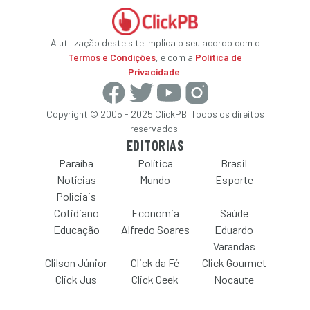
A utilização deste site implica o seu acordo com o
Termos e Condições
, e com a
Política de
Privacidade
.
Copyright © 2005 - 2025 ClickPB. Todos os direitos
reservados.
EDITORIAS
Paraíba
Política
Brasil
Notícias
Mundo
Esporte
Policiais
Cotidiano
Economia
Saúde
Educação
Alfredo Soares
Eduardo
Varandas
Clilson Júnior
Click da Fé
Click Gourmet
Click Jus
Click Geek
Nocaute