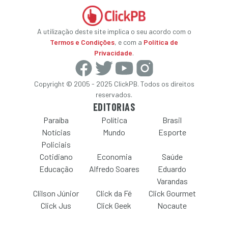
A utilização deste site implica o seu acordo com o
Termos e Condições
, e com a
Política de
Privacidade
.
Copyright © 2005 - 2025 ClickPB. Todos os direitos
reservados.
EDITORIAS
Paraíba
Política
Brasil
Notícias
Mundo
Esporte
Policiais
Cotidiano
Economia
Saúde
Educação
Alfredo Soares
Eduardo
Varandas
Clilson Júnior
Click da Fé
Click Gourmet
Click Jus
Click Geek
Nocaute