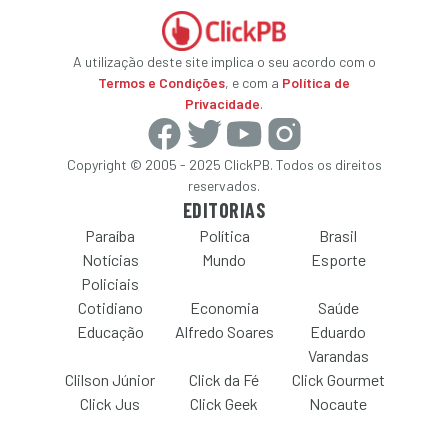
A utilização deste site implica o seu acordo com o
Termos e Condições
, e com a
Política de
Privacidade
.
Copyright © 2005 - 2025 ClickPB. Todos os direitos
reservados.
EDITORIAS
Paraíba
Política
Brasil
Notícias
Mundo
Esporte
Policiais
Cotidiano
Economia
Saúde
Educação
Alfredo Soares
Eduardo
Varandas
Clilson Júnior
Click da Fé
Click Gourmet
Click Jus
Click Geek
Nocaute