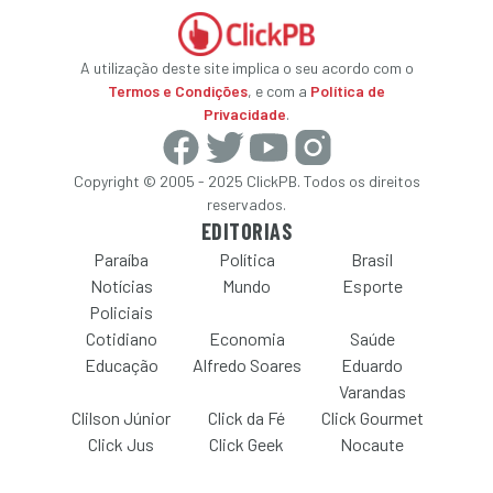
A utilização deste site implica o seu acordo com o
Termos e Condições
, e com a
Política de
Privacidade
.
Copyright © 2005 - 2025 ClickPB. Todos os direitos
reservados.
EDITORIAS
Paraíba
Política
Brasil
Notícias
Mundo
Esporte
Policiais
Cotidiano
Economia
Saúde
Educação
Alfredo Soares
Eduardo
Varandas
Clilson Júnior
Click da Fé
Click Gourmet
Click Jus
Click Geek
Nocaute