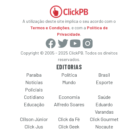
A utilização deste site implica o seu acordo com o
Termos e Condições
, e com a
Política de
Privacidade
.
Copyright © 2005 - 2025 ClickPB. Todos os direitos
reservados.
EDITORIAS
Paraíba
Política
Brasil
Notícias
Mundo
Esporte
Policiais
Cotidiano
Economia
Saúde
Educação
Alfredo Soares
Eduardo
Varandas
Clilson Júnior
Click da Fé
Click Gourmet
Click Jus
Click Geek
Nocaute