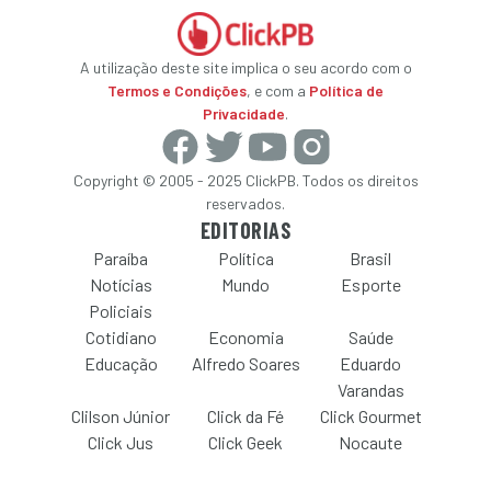
A utilização deste site implica o seu acordo com o
Termos e Condições
, e com a
Política de
Privacidade
.
Copyright © 2005 - 2025 ClickPB. Todos os direitos
reservados.
EDITORIAS
Paraíba
Política
Brasil
Notícias
Mundo
Esporte
Policiais
Cotidiano
Economia
Saúde
Educação
Alfredo Soares
Eduardo
Varandas
Clilson Júnior
Click da Fé
Click Gourmet
Click Jus
Click Geek
Nocaute