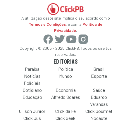
A utilização deste site implica o seu acordo com o
Termos e Condições
, e com a
Política de
Privacidade
.
Copyright © 2005 - 2025 ClickPB. Todos os direitos
reservados.
EDITORIAS
Paraíba
Política
Brasil
Notícias
Mundo
Esporte
Policiais
Cotidiano
Economia
Saúde
Educação
Alfredo Soares
Eduardo
Varandas
Clilson Júnior
Click da Fé
Click Gourmet
Click Jus
Click Geek
Nocaute