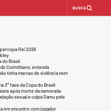
BUSCA
upercopa Rei 2026
dcley
 do Brasil
do Corinthians; entenda
ão tinha marcas de violência nem
na 3° fase da Copa do Brasil
hians após morte da namorada
lação sexual e culpa Samu pela
rta em encontro com jogador