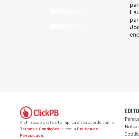
par
Lau
par
Jog
enc
EDITO
Paraíb
A utilização deste site implica o seu acordo com o
Notícia
Termos e Condições
, e com a
Política de
Cotidi
Privacidade
.