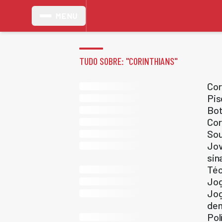
MENU
TUDO SOBRE: "
CORINTHIANS
"
Cor
Pis
Bot
Cor
Sou
Jov
sin
Téc
Jog
Jog
de
Pol