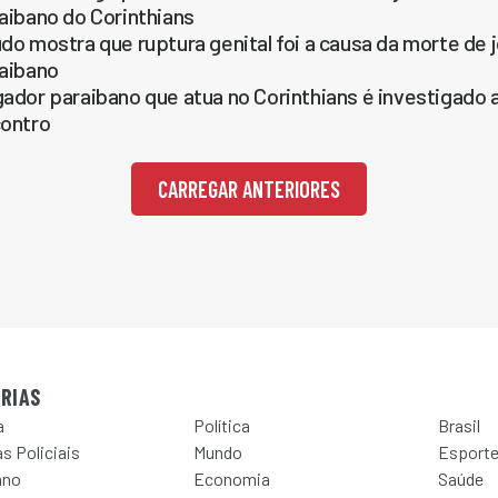
aibano do Corinthians
do mostra que ruptura genital foi a causa da morte d
aibano
ador paraibano que atua no Corinthians é investigado
ontro
CARREGAR ANTERIORES
RIAS
a
Política
Brasil
s Policiais
Mundo
Esport
ano
Economia
Saúde