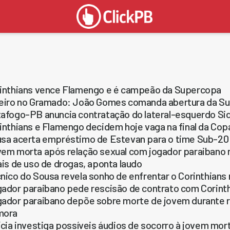
inthians vence Flamengo e é campeão da Supercopa
eiro no Gramado: João Gomes comanda abertura da S
afogo-PB anuncia contratação do lateral-esquerdo Si
inthians e Flamengo decidem hoje vaga na final da Copa
sa acerta empréstimo de Estevan para o time Sub-20 
em morta após relação sexual com jogador paraibano n
ais de uso de drogas, aponta laudo
nico do Sousa revela sonho de enfrentar o Corinthians 
ador paraibano pede rescisão de contrato com Corint
ador paraibano depõe sobre morte de jovem durante re
mora
ícia investiga possíveis áudios de socorro à jovem mo