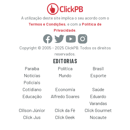
A utilização deste site implica o seu acordo com o
Termos e Condições
, e com a
Política de
Privacidade
.
Copyright © 2005 - 2025 ClickPB. Todos os direitos
reservados.
EDITORIAS
Paraíba
Política
Brasil
Notícias
Mundo
Esporte
Policiais
Cotidiano
Economia
Saúde
Educação
Alfredo Soares
Eduardo
Varandas
Clilson Júnior
Click da Fé
Click Gourmet
Click Jus
Click Geek
Nocaute