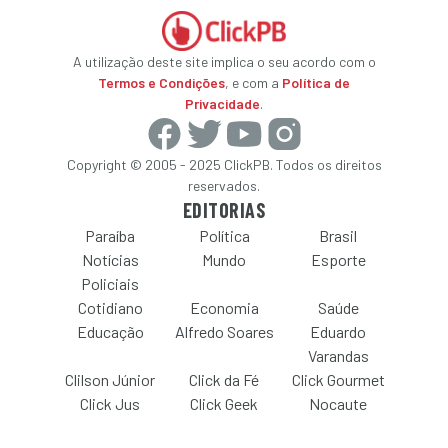
A utilização deste site implica o seu acordo com o
Termos e Condições
, e com a
Política de
Privacidade
.
Copyright © 2005 - 2025 ClickPB. Todos os direitos
reservados.
EDITORIAS
Paraíba
Política
Brasil
Notícias
Mundo
Esporte
Policiais
Cotidiano
Economia
Saúde
Educação
Alfredo Soares
Eduardo
Varandas
Clilson Júnior
Click da Fé
Click Gourmet
Click Jus
Click Geek
Nocaute