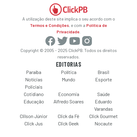
A utilização deste site implica o seu acordo com o
Termos e Condições
, e com a
Política de
Privacidade
.
Copyright © 2005 - 2025 ClickPB. Todos os direitos
reservados.
EDITORIAS
Paraíba
Política
Brasil
Notícias
Mundo
Esporte
Policiais
Cotidiano
Economia
Saúde
Educação
Alfredo Soares
Eduardo
Varandas
Clilson Júnior
Click da Fé
Click Gourmet
Click Jus
Click Geek
Nocaute