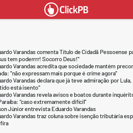
ardo Varandas comenta Título de Cidadã Pessoense pa
us tem poderrrr! Socorro Deus!"
ardo Varandas acredita que sociedade mantém precon
ada: "não expressam mais porque é crime agora"
ardo Varandas declara que já teve admiração por Lula
tido está isento"
ardo Varandas revela avisos e boatos durante inquérit
Paraíba: “caso extremamente difícil”
lson Júnior entrevista Eduardo Varandas
ardo Varandas traz coluna sobre isenção tributária esp
fira