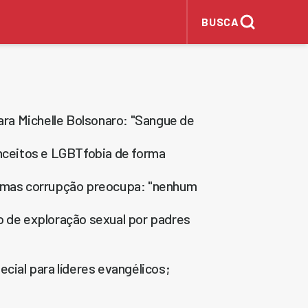
BUSCA
ra Michelle Bolsonaro: "Sangue de
ceitos e LGBTfobia de forma
, mas corrupção preocupa: "nenhum
o de exploração sexual por padres
ecial para líderes evangélicos;