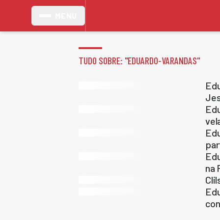
MENU
TUDO SOBRE: "
EDUARDO-VARANDAS
"
Edu
Jes
Edu
vel
Edu
par
Edu
na 
Cli
Edu
con