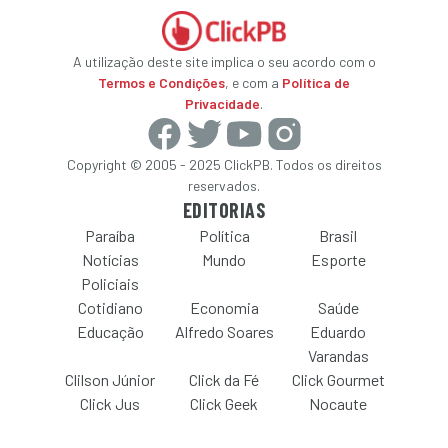
A utilização deste site implica o seu acordo com o
Termos e Condições
, e com a
Política de
Privacidade
.
Copyright © 2005 - 2025 ClickPB. Todos os direitos
reservados.
EDITORIAS
Paraíba
Política
Brasil
Notícias
Mundo
Esporte
Policiais
Cotidiano
Economia
Saúde
Educação
Alfredo Soares
Eduardo
Varandas
Clilson Júnior
Click da Fé
Click Gourmet
Click Jus
Click Geek
Nocaute