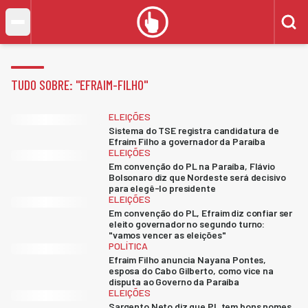
TUDO SOBRE: "
EFRAIM-FILHO
"
ELEIÇÕES
Sistema do TSE registra candidatura de
Efraim Filho a governador da Paraíba
ELEIÇÕES
Em convenção do PL na Paraíba, Flávio
Bolsonaro diz que Nordeste será decisivo
para elegê-lo presidente
ELEIÇÕES
Em convenção do PL, Efraim diz confiar ser
eleito governador no segundo turno:
"vamos vencer as eleições"
POLÍTICA
Efraim Filho anuncia Nayana Pontes,
esposa do Cabo Gilberto, como vice na
disputa ao Governo da Paraíba
ELEIÇÕES
Sargento Neto diz que PL tem bons nomes