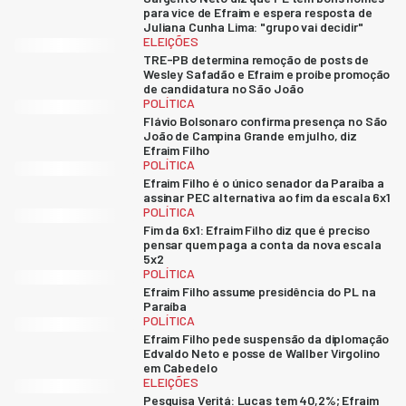
para vice de Efraim e espera resposta de
Juliana Cunha Lima: "grupo vai decidir"
ELEIÇÕES
TRE-PB determina remoção de posts de
Wesley Safadão e Efraim e proíbe promoção
de candidatura no São João
POLÍTICA
Flávio Bolsonaro confirma presença no São
João de Campina Grande em julho, diz
Efraim Filho
POLÍTICA
Efraim Filho é o único senador da Paraíba a
assinar PEC alternativa ao fim da escala 6x1
POLÍTICA
Fim da 6x1: Efraim Filho diz que é preciso
pensar quem paga a conta da nova escala
5x2
POLÍTICA
Efraim Filho assume presidência do PL na
Paraíba
POLÍTICA
Efraim Filho pede suspensão da diplomação
Edvaldo Neto e posse de Wallber Virgolino
em Cabedelo
ELEIÇÕES
Pesquisa Veritá: Lucas tem 40,2%; Efraim