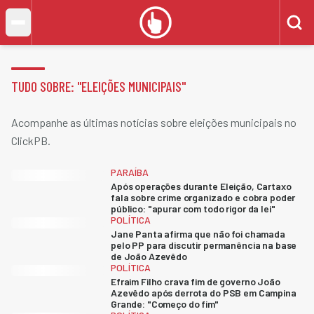
TUDO SOBRE: "
ELEIÇÕES MUNICIPAIS
"
Acompanhe as últimas notícias sobre eleições municipais no
ClickPB.
PARAÍBA
Após operações durante Eleição, Cartaxo
fala sobre crime organizado e cobra poder
público: "apurar com todo rigor da lei"
POLÍTICA
Jane Panta afirma que não foi chamada
pelo PP para discutir permanência na base
de João Azevêdo
POLÍTICA
Efraim Filho crava fim de governo João
Azevêdo após derrota do PSB em Campina
Grande: "Começo do fim"