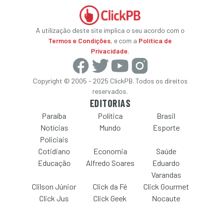
A utilização deste site implica o seu acordo com o
Termos e Condições
, e com a
Política de
Privacidade
.
Copyright © 2005 - 2025 ClickPB. Todos os direitos
reservados.
EDITORIAS
Paraíba
Política
Brasil
Notícias
Mundo
Esporte
Policiais
Cotidiano
Economia
Saúde
Educação
Alfredo Soares
Eduardo
Varandas
Clilson Júnior
Click da Fé
Click Gourmet
Click Jus
Click Geek
Nocaute