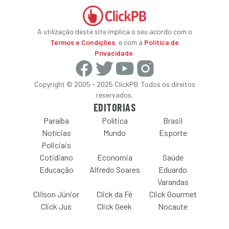
A utilização deste site implica o seu acordo com o
Termos e Condições
, e com a
Política de
Privacidade
.
Copyright © 2005 - 2025 ClickPB. Todos os direitos
reservados.
EDITORIAS
Paraíba
Política
Brasil
Notícias
Mundo
Esporte
Policiais
Cotidiano
Economia
Saúde
Educação
Alfredo Soares
Eduardo
Varandas
Clilson Júnior
Click da Fé
Click Gourmet
Click Jus
Click Geek
Nocaute