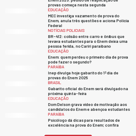
provas começa nesta segunda
EDUCAÇÃO
MEC investiga vazamento de prova do
Enem, anula três questões e aciona Polícia
Federal
NOTÍCIAS POLICIAIS
BR-412: colisão entre carro e ônibus que
levava estudantes para o Enem deixa uma
pessoa ferida, no Cariri paraibano
EDUCAÇÃO
Enem: quem perdeu o primeiro dia de prova
pode fazer o segundo?
PARAÍBA
Inep divulga hoje gabarito do 1º dia de
provas do Enem 2025
BRASIL
Gabarito oficial do Enem será divulgado na
próxima quinta-feira
EDUCAÇÃO
Dom Delson grava vídeo de motivação aos
candidatos do Enem e abençoa estudantes
PARAÍBA
Psicólogo dá dicas para resultados de
excelência na prova do Enem; confira