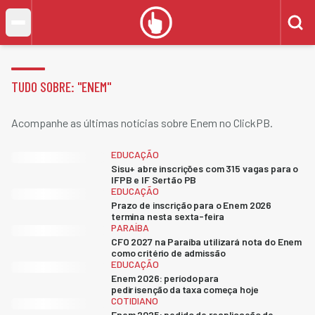
TUDO SOBRE: "
ENEM
"
Acompanhe as últimas notícias sobre Enem no ClickPB.
EDUCAÇÃO
Sisu+ abre inscrições com 315 vagas para o
IFPB e IF Sertão PB
EDUCAÇÃO
Prazo de inscrição para o Enem 2026
termina nesta sexta-feira
PARAÍBA
CFO 2027 na Paraíba utilizará nota do Enem
como critério de admissão
EDUCAÇÃO
Enem 2026: período para
pedir isenção da taxa começa hoje
COTIDIANO
Enem 2025: pedido de reaplicação de