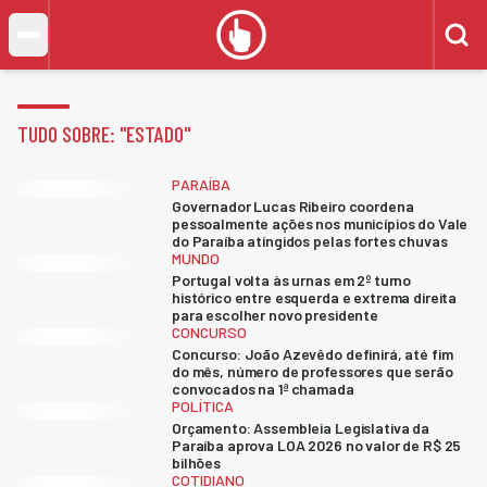
TUDO SOBRE: "
ESTADO
"
PARAÍBA
Governador Lucas Ribeiro coordena
pessoalmente ações nos municípios do Vale
do Paraíba atingidos pelas fortes chuvas
MUNDO
Portugal volta às urnas em 2º turno
histórico entre esquerda e extrema direita
para escolher novo presidente
CONCURSO
Concurso: João Azevêdo definirá, até fim
do mês, número de professores que serão
convocados na 1ª chamada
POLÍTICA
Orçamento: Assembleia Legislativa da
Paraíba aprova LOA 2026 no valor de R$ 25
bilhões
COTIDIANO