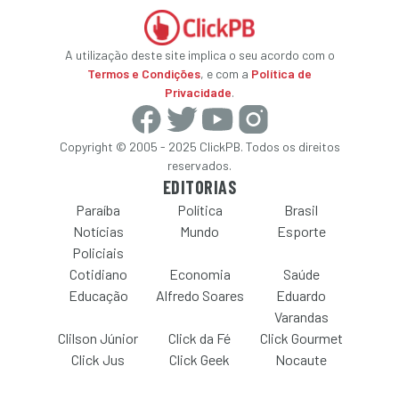
A utilização deste site implica o seu acordo com o
Termos e Condições
, e com a
Política de
Privacidade
.
Copyright © 2005 - 2025 ClickPB. Todos os direitos
reservados.
EDITORIAS
Paraíba
Política
Brasil
Notícias
Mundo
Esporte
Policiais
Cotidiano
Economia
Saúde
Educação
Alfredo Soares
Eduardo
Varandas
Clilson Júnior
Click da Fé
Click Gourmet
Click Jus
Click Geek
Nocaute