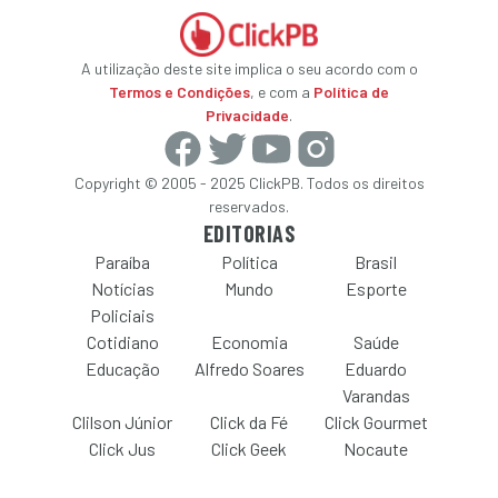
A utilização deste site implica o seu acordo com o
Termos e Condições
, e com a
Política de
Privacidade
.
Copyright © 2005 - 2025 ClickPB. Todos os direitos
reservados.
EDITORIAS
Paraíba
Política
Brasil
Notícias
Mundo
Esporte
Policiais
Cotidiano
Economia
Saúde
Educação
Alfredo Soares
Eduardo
Varandas
Clilson Júnior
Click da Fé
Click Gourmet
Click Jus
Click Geek
Nocaute